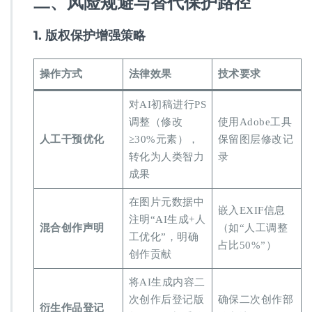
​二、风险规避与替代保护路径​
​1. 版权保护增强策略​
​操作方式​
​法律效果​
​技术要求​
对AI初稿进行PS
调整（修改
使用Adobe工具
​人工干预优化​
≥30%元素），
保留图层修改记
转化为人类智力
录
成果
在图片元数据中
嵌入EXIF信息
注明“AI生成+人
​混合创作声明​
（如“人工调整
工优化”，明确
占比50%”）
创作贡献
将AI生成内容二
次创作后登记版
确保二次创作部
​衍生作品登记​