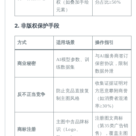
权（如叠加手绘
分占比≥50%
元素）
​2. 非版权保护手段​
​方式​
​适用场景​
​操作指引​
与AI服务商签订
AI模型参数、训
​商业秘密​
保密协议，限制
练数据集
数据外泄
收集证据证明对
防止竞品直接复
方恶意攀附商誉
​反不正当竞争​
制主图风格
（如消费者混淆
率≥30%）
注册图文商标
主图中含品牌标
（第35类广告销
​商标注册​
识（Logo、
售），覆盖主图