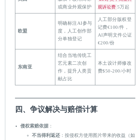
或商业外观保护
观诉讼费
5万起
人工部分版权登
明确标注AI参与
记费€100/件，
​欧盟​
度，人工创作部
AI声明文件公证
分单独登记
€200/份
结合当地传统工
艺元素二次创
本土设计师修改
​东南亚​
作，提升人类贡
费$50-200/小时
献占比
​四、争议解决与赔偿计算​
​侵权索赔依据​
​：
​不当得利返还​
​：按侵权方使用图片带来的收益（如