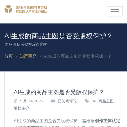
Toggle
navigati
AI生成的商品主图是否受版权保护？
专利 商标 著作权诉讼专家
首页
/
知产研究
/
AI生成的商品主图是否受版权保护？
AI生成的商品主图是否受版权保护？
A
5 月 24,2025
已关闭评论
AI
商品主图
,
,
I
版权保护
生
成
AI生成的商品主图是否受版权保护，需根据​
​创作主体认定​
的