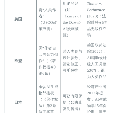
拒绝登记
Thaler v.
需“人类作
（如
Perlmutter
者”
《Zarya of
(2023)：法
​美国​
（USCO政
the Dawn》
院维持AI作
策声明）
AI漫画被
品无版权立
拒）
场
德国联邦法
需“作者自
若人类参与
院(2022)：
己的智力创
设计参数、
AI辅助设计
​欧盟​
作”（《著
筛选修正，
经人工调整
作权指令》
可受保护
≥30%，视
第6条）
为人类作品
承认AI生成
经济产业省
物邻接权
2023年提
可获有限保
（《著作权
案：AI生成
​日本​
护（如防止
法》第2条
物享15年保
复制传播）
修正案草
护期，但无