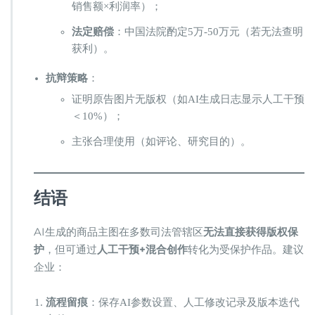
销售额×利润率）；
​法定赔偿​
​：中国法院酌定5万-50万元（若无法查明
获利）。
​抗辩策略​
​：
证明原告图片无版权（如AI生成日志显示人工干预
＜10%）；
主张合理使用（如评论、研究目的）。
​结语​
AI生成的商品主图在多数司法管辖区​
​无法直接获得版权保
护​
​，但可通过​
​人工干预+混合创作​
​转化为受保护作品。建议
企业：
​流程留痕​
​：保存AI参数设置、人工修改记录及版本迭代