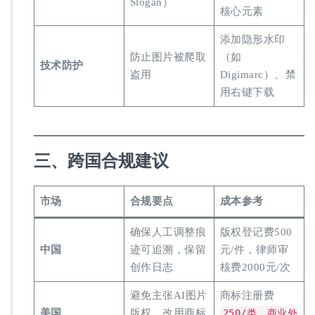
Slogan）
核心元素
添加隐形水印
防止图片被爬取
（如
​技术防护​
盗用
Digimarc）、禁
用右键下载
​三、跨国合规建议​
​市场​
​合规要点​
​成本参考​
确保人工调整痕
版权登记费500
​中国​
迹可追溯，保留
元/件，律师审
创作日志
核费2000元/次
避免主张AI图片
商标注册费
​美国​
版权，改用商标
250/类，商业外