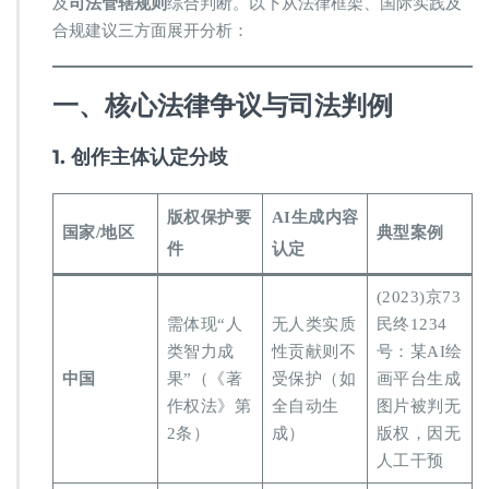
及​
​司法管辖规则​
​综合判断。以下从法律框架、国际实践及
商
品
合规建议三方面展开分析：
主
图
是
​一、核心法律争议与司法判例​
否
受
​1. 创作主体认定分歧​
版
权
保
​版权保护要
​AI生成内容
护？
​国家/地区​
​典型案例​
件​
认定​
(2023)京73
需体现“人
无人类实质
民终1234
类智力成
性贡献则不
号：某AI绘
​中国​
果”（《著
受保护（如
画平台生成
作权法》第
全自动生
图片被判无
2条）
成）
版权，因无
人工干预