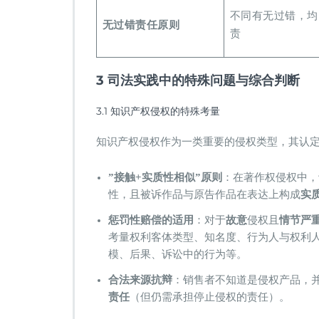
不同有无过错，均
​无过错责任原则​
责
3 司法实践中的特殊问题与综合判断
3.1 知识产权侵权的特殊考量
知识产权侵权作为一类重要的侵权类型，其认
​”接触+实质性相似”原则​
​：在著作权侵权中
性，且被诉作品与原告作品在表达上构成​
​实
​惩罚性赔偿的适用​
​：对于​
​故意​
​侵权且​
​情节严重
考量权利客体类型、知名度、行为人与权利人
模、后果、诉讼中的行为等。
​合法来源抗辩​
​：销售者不知道是侵权产品，
责任​
​（但仍需承担停止侵权的责任）。