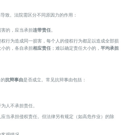
同导致。法院需区分不同原因力的作用：
害的，应当承担​
​连带责任​
​。
侵权行为造成同一损害，每个人的侵权行为都足以造成全部损
大小的，各自承担​
​相应责任​
​；难以确定责任大小的，​
​平均承担
的​
​抗辩事由​
​是否成立。常见抗辩事由包括：
行为人不承担责任。
人应当承担侵权责任。但法律另有规定（如高危作业）的除
的客观情况。