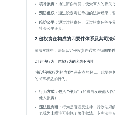
​填补损害​
​：通过赔偿制度，使受害人的损失
​预防侵权​
​：通过设定责任承担的法律后果，
​维护公平​
​：通过过错责任、无过错责任等多
社会公平正义。
2 侵权责任构成的四要件体系及其司法
司法实践中，法院认定侵权责任通常遵循​
​四要件
2.1 违法行为：侵权行为的客观不法性
​”被诉侵权行为的内容”​
​ 是审查的起点。此要件
的民事权益的行为。
​行为方式​
​：包括 ​
​”作为”​
​（如擅自发表他人作
他人损害）。
​违法性判断​
​：行为是否违反法律、行政法规的
表现为未经许可实施了著作权法、专利法等