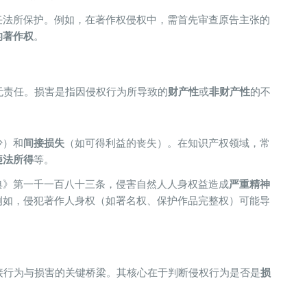
任法所保护。例如，在著作权侵权中，需首先审查原告主张的
的著作权​
​。
无责任。损害是指因侵权行为所导致的​
​财产性​
​或​
​非财产性​
​的不
）和​
​间接损失​
​（如可得利益的丧失）。在知识产权领域，常
违法所得​
​等。
典》第一千一百八十三条，侵害自然人人身权益造成​
​严重精神
例如，侵犯著作人身权（如署名权、保护作品完整权）可能导
连接行为与损害的关键桥梁。其核心在于判断侵权行为是否是​
​损