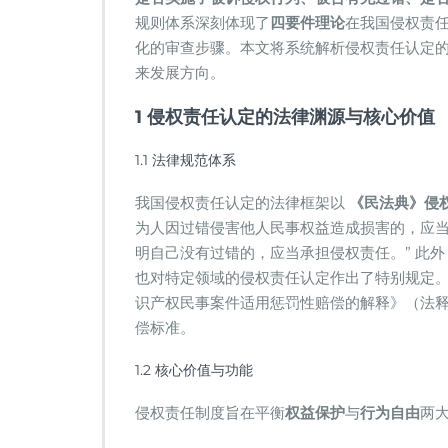
认
规则体系深刻体现了​
​四要件理论​
​在我国侵权责
定
化的审查步骤。本文将系统解析侵权责任认定
来发展方向。
1 侵权责任认定的法律渊源与核心价值
1.1 法律规范体系
我国侵权责任认定的法律框架以 ​
​《民法典》侵
为人因过错侵害他人民事权益造成损害的，应
明自己没有过错的，应当承担侵权责任。” 此
也对特定领域的侵权责任认定作出了特别规定
识产权民事案件适用惩罚性赔偿的解释》（法释
偿标准。
1.2 核心价值与功能
侵权责任制度旨在平衡​
​权益保护​
​与​
​行为自由​
​两