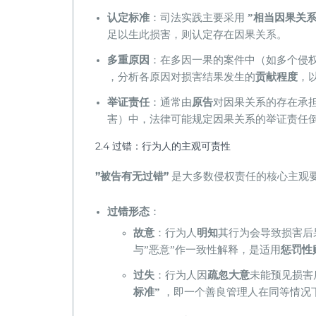
​认定标准​
​：司法实践主要采用 ​
​”相当因果关系
足以生此损害，则认定存在因果关系。
​多重原因​
​：在多因一果的案件中（如多个侵
，分析各原因对损害结果发生的​
​贡献程度​
​
​举证责任​
​：通常由​
​原告​
​对因果关系的存在承
害）中，法律可能规定因果关系的举证责任
2.4 过错：行为人的主观可责性
​”被告有无过错”​
​ 是大多数侵权责任的核心主
​过错形态​
​：
​故意​
​：行为人​
​明知​
​其行为会导致损害后
与”恶意”作一致性解释，是适用​
​惩罚性
​过失​
​：行为人因​
​疏忽大意​
​未能预见损害
标准”​
​ ，即一个善良管理人在同等情