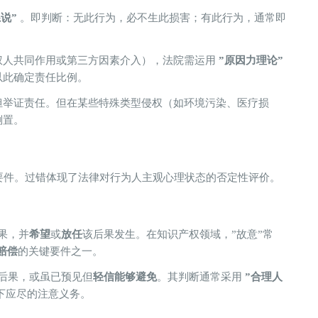
说”​
​ 。即判断：无此行为，必不生此损害；有此行为，通常即
权人共同作用或第三方因素介入），法院需运用 ​
​”原因力理论”​
，以此确定责任比例。
担举证责任。但在某些特殊类型侵权（如环境污染、医疗损
倒置。
观要件。过错体现了法律对行为人主观心理状态的否定性评价。
果，并​
​希望​
​或​
​放任​
​该后果发生。在知识产权领域，”故意”常
赔偿​
​的关键要件之一。
后果，或虽已预见但​
​轻信能够避免​
​。其判断通常采用 ​
​”合理人
况下应尽的注意义务。