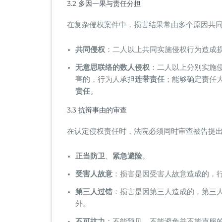
3.2 多因一果与责任分担
在复杂侵权案件中，损害结果常由多个原因共
​共同侵权​
​：二人以上共同实施侵权行为造成损
​无意思联络的数人侵权​
​：二人以上分别实施
害的，行为人承担​
​连带责任​
​；能够确定责任
责任​
​。
3.3 抗辩事由的审查
在认定侵权责任时，法院必须同时审查被告提出
​正当防卫​
​、​
​紧急避险​
​。
​受害人故意​
​：损害是因受害人故意造成的，
​第三人过错​
​：损害是因第三人造成的，第三
外。
​不可抗力​
​：不能预见、不能避免并不能克服