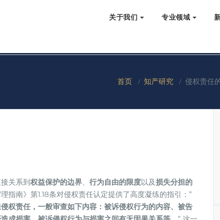
关于我们
专业领域
首页
/
知产研究
/
侵权责任
接关系到​
​权益保护的边界​
​、​
​行为自由的限度​
​以及​
​损失分担的
理指南》第1.18条对侵权责任认定提供了高度凝练的指引：”​
担侵权责任，一般审查如下内容：被诉侵权行为的内容、被告
造成损害、被诉侵权行为与损害之间有无因果关系等。​
​” 这一