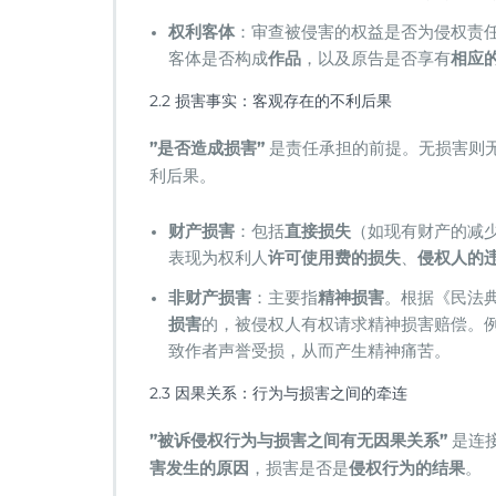
​权利客体​
​：审查被侵害的权益是否为侵权责
客体是否构成​
​作品​
​，以及原告是否享有​
​相应
2.2 损害事实：客观存在的不利后果
​”是否造成损害”​
​ 是责任承担的前提。无损害则
利后果。
​财产损害​
​：包括​
​直接损失​
​（如现有财产的减少
表现为权利人​
​许可使用费的损失​
​、​
​侵权人的
​非财产损害​
​：主要指​
​精神损害​
​。根据《民法
损害​
​的，被侵权人有权请求精神损害赔偿。
致作者声誉受损，从而产生精神痛苦。
2.3 因果关系：行为与损害之间的牵连
​”被诉侵权行为与损害之间有无因果关系”​
​ 是
害发生的原因​
​，损害是否是​
​侵权行为的结果​
​。