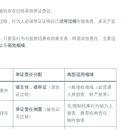
对被告存在过错承担举证责任。
有过错，行为人必须举证证明自己​
​没有过错​
​方能免责。多见于监
错，只要其行为与损害结果有因果关系，即需承担责任。主要适
等​
​高危领域​
​。
​举证责任分配​
​典型适用领域​
​谁主张，谁举证​
​（原告
一般侵权领域（如普通
要件
证过错）
人身损害、财产损害）
无/限制民事行为能力人
​举证责任倒置​
​（被告证
存在
致害、教育机构责任、
无过错）
物件致害