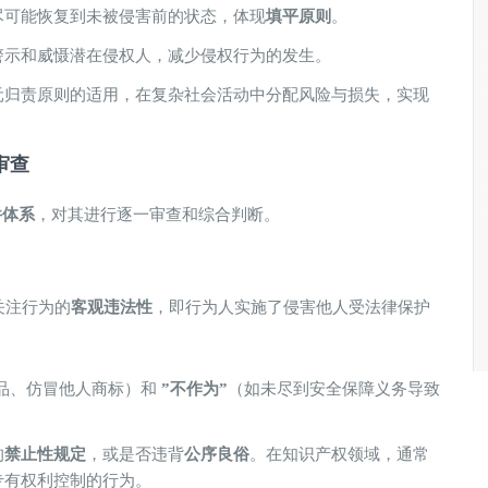
尽可能恢复到未被侵害前的状态，体现​
​填平原则​
​。
警示和威慑潜在侵权人，减少侵权行为的发生。
元归责原则的适用，在复杂社会活动中分配风险与损失，实现
审查
体系​
​，对其进行逐一审查和综合判断。
关注行为的​
​客观违法性​
​，即行为人实施了侵害他人受法律保护
品、仿冒他人商标）和 ​
​”不作为”​
​（如未尽到安全保障义务导致
​
​禁止性规定​
​，或是否违背​
​公序良俗​
​。在知识产权领域，通常
专有权利控制的行为。