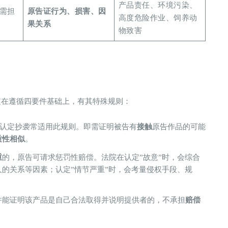
产品责任、环境污染、
需担
​原告证行为、损害、因
高度危险作业、饲养动
果关系​
物致害
定在遵循四要件基础上，有其特殊规则：
，认定抄袭常适用此规则。即需证明被告有​
​接触​
​原告作品的可能
质性相似​
​。
​
​的，原告可请求惩罚性赔偿。法院在认定”故意”时，会综合
的关系等因素；认定”情节严重”时，会考量侵权手段、规
并能证明该产品是自己合法取得并说明提供者的，不承担​
​赔偿