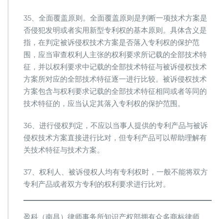
京
高
35、全面覆盖原则。全面覆盖原则是判断一项技术方案是
院：
否侵犯发明或者实用新型专利权的基本原则。具体含义是
发
指，在判定被诉侵权技术方案是否落入专利权的保护范
明、
实
围，应当审查权利人主张的权利要求所记载的全部技术特
用
征，并以权利要求中记载的全部技术特征与被诉侵权技术
新
方案所对应的全部技术特征逐一进行比较。被诉侵权技术
型
方案包含与权利要求记载的全部技术特征相同或者等同的
专
利
技术特征的，应当认定其落入专利权的保护范围。
技
术
36、进行侵权判定，不应以当事人提供的专利产品与被诉
特
侵权技术方案直接进行比对，但专利产品可以帮助理解有
征
关技术特征与技术方案。
的
比
对
37、权利人、被诉侵权人均有专利权时，一般不能将双方
原
专利产品或者双方专利的权利要求进行比对。
则
和
方
盈科（南昌）律师事务所知识产权部拥有众多商标律师、