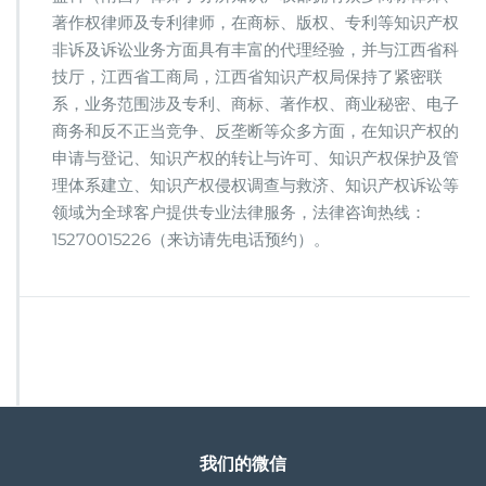
法
著作权律师及专利律师，在商标、版权、专利等知识产权
非诉及诉讼业务方面具有丰富的代理经验，并与江西省科
技厅，江西省工商局，江西省知识产权局保持了紧密联
系，业务范围涉及专利、商标、著作权、商业秘密、电子
商务和反不正当竞争、反垄断等众多方面，在知识产权的
申请与登记、知识产权的转让与许可、知识产权保护及管
理体系建立、知识产权侵权调查与救济、知识产权诉讼等
领域为全球客户提供专业法律服务，法律咨询热线：
15270015226（来访请先电话预约）。
我们的微信