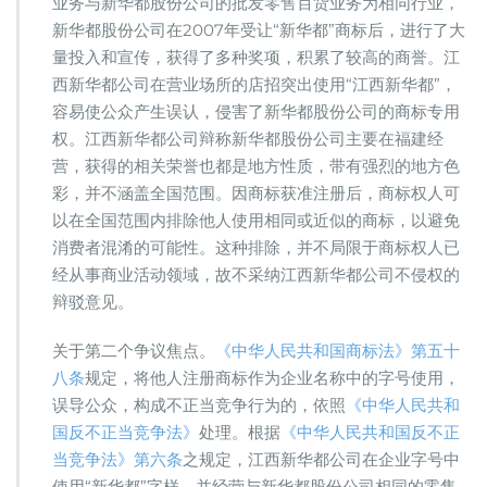
业务与新华都股份公司的批发零售百货业务为相同行业，
新华都股份公司在2007年受让“新华都”商标后，进行了大
量投入和宣传，获得了多种奖项，积累了较高的商誉。江
西新华都公司在营业场所的店招突出使用“江西新华都”，
容易使公众产生误认，侵害了新华都股份公司的商标专用
权。江西新华都公司辩称新华都股份公司主要在福建经
营，获得的相关荣誉也都是地方性质，带有强烈的地方色
彩，并不涵盖全国范围。因商标获准注册后，商标权人可
以在全国范围内排除他人使用相同或近似的商标，以避免
消费者混淆的可能性。这种排除，并不局限于商标权人已
经从事商业活动领域，故不采纳江西新华都公司不侵权的
辩驳意见。
关于第二个争议焦点。
《中华人民共和国商标法》第五十
八条
规定，将他人注册商标作为企业名称中的字号使用，
误导公众，构成不正当竞争行为的，依照
《中华人民共和
国反不正当竞争法》
处理。根据
《中华人民共和国反不正
当竞争法》第六条
之规定，江西新华都公司在企业字号中
使用“新华都”字样，并经营与新华都股份公司相同的零售