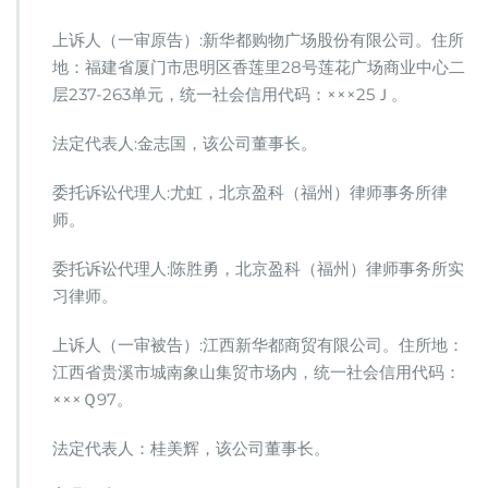
科
律
上诉人（一审原告）:新华都购物广场股份有限公司。住所
师
地：福建省厦门市思明区香莲里28号莲花广场商业中心二
代
层237-263单元，统一社会信用代码：×××25Ｊ。
理
新
华
法定代表人:金志国，该公司董事长。
都
不
委托诉讼代理人:尤虹，北京盈科（福州）律师事务所律
正
师。
当
竞
委托诉讼代理人:陈胜勇，北京盈科（福州）律师事务所实
争
案，
习律师。
二
审
上诉人（一审被告）:江西新华都商贸有限公司。住所地：
胜
江西省贵溪市城南象山集贸市场内，统一社会信用代码：
诉
×××Ｑ97。
法定代表人：桂美辉，该公司董事长。