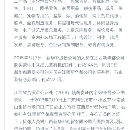
工产品（不含危险化学品）、照像器材、音像制品（零
售、出租）、图书零售、家居用品、创伤用品、玩具、保
健品、宠物专用品、盆景、烟、酒销售、网上贸易代理，
糕点、面包制造服务，房屋租赁代理服务、休闲健身活
动、电子游艺厅娱乐服务、儿童乐园服务、餐饮服务、美
容服务、室内外装饰工程施工，广告设计、制作、代理、
发布，展览服务、企业营销策划服务、教育咨询服务。
2018年3月7日，新华都股份公司的人员在江西新华都公司
购买蒙牛未来星儿童有机奶2件，付款144元；同月9日，
新华都股份公司的人员在江西新华都公司购买香蕉、苗条
装特仑苏1箱，付款72.1元。
江西省贵溪市公证处（2018）赣鹰贵证内字第96号公证书
载明“……于2018年3月9日上午来到贵溪市××小区东××南象
山集留市场门口,门口处上方写有‘江西新华都购物广场’、右
侧挂有‘江西新华都商贸有限公司’牌子。在公证员的监督
下，摄像人员对江西新华都商贸有限公司店面招牌及现状
进行拍照，拍摄照片共8张。兹证明本公证书所附照片8张