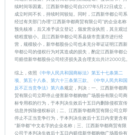
续时间等因素。江西新华都公司自2017年5月22日成立，
成立时间不长，持续时间较短。同时，江西新华都公司系
经过有关部门办理“江西新华都商贸有限公司”的企业名称
预先核准，后又准予设立登记，颁发营业执照，其主观过
错程度较小。且江西新华都公司系县级市贵溪市进行经
营，规模较小，新华都股份公司也未充分举证证明江西新
华都公司的侵权行为对其造成的损失，酌定江西新华都公
司赔偿新华都股份公司经济损失及合理支出共计2000元。
综上，依照
《中华人民共和国商标法》第五十七条第二
项
、
第五十八条
、
第六十三条第三款
、
《中华人民共和国
反不正当竞争法》第六条
规定，判决：一、江西新华都商
贸有限公司立即停止侵害新华都购物广场股份有限公司商
标专用权的行为，于本判决生效后十五日内删除侵权宣传
信息并拆除侵权标识；二、江西新华都商贸有限公司立即
停止不正当竞争行为，于本判决生效后十五日内变更含有
“新华都”中文名字的企业名称；三、江西新华都商贸有限
公司于本判决生效后十五日内赔偿新华都购物广场股份有