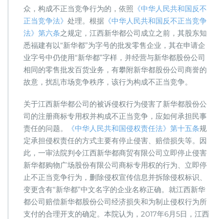
众，构成不正当竞争行为的，依照
《中华人民共和国反不
正当竞争法》
处理。根据
《中华人民共和国反不正当竞争
法》第六条
之规定，江西新华都公司成立之前，其股东知
悉福建有以“新华都”为字号的批发零售企业，其在申请企
业字号中仍使用“新华都”字样，并经营与新华都股份公司
相同的零售批发百货业务，有攀附新华都股份公司商誉的
故意，扰乱市场竞争秩序，该行为构成不正当竞争。
关于江西新华都公司的被诉侵权行为侵害了新华都股份公
司的注册商标专用权并构成不正当竞争，应如何承担民事
责任的问题。
《中华人民共和国侵权责任法》第十五条
规
定承担侵权责任的方式主要有停止侵害、赔偿损失等。因
此，一审法院判令江西新华都商贸有限公司立即停止侵害
新华都购物广场股份有限公司商标专用权的行为、立即停
止不正当竞争行为，删除侵权宣传信息并拆除侵权标识、
变更含有“新华都”中文名字的企业名称正确。就江西新华
都公司赔偿新华都股份公司经济损失和为制止侵权行为所
支付的合理开支的确定。本院认为，2017年6月5日，江西