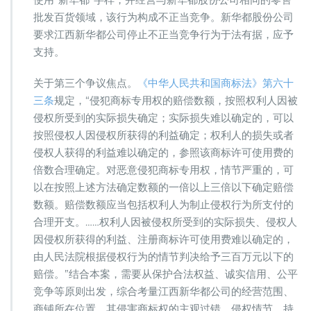
批发百货领域，该行为构成不正当竞争。新华都股份公司
要求江西新华都公司停止不正当竞争行为于法有据，应予
支持。
关于第三个争议焦点。
《中华人民共和国商标法》第六十
三条
规定，“侵犯商标专用权的赔偿数额，按照权利人因被
侵权所受到的实际损失确定；实际损失难以确定的，可以
按照侵权人因侵权所获得的利益确定；权利人的损失或者
侵权人获得的利益难以确定的，参照该商标许可使用费的
倍数合理确定。对恶意侵犯商标专用权，情节严重的，可
以在按照上述方法确定数额的一倍以上三倍以下确定赔偿
数额。赔偿数额应当包括权利人为制止侵权行为所支付的
合理开支。……权利人因被侵权所受到的实际损失、侵权人
因侵权所获得的利益、注册商标许可使用费难以确定的，
由人民法院根据侵权行为的情节判决给予三百万元以下的
赔偿。”结合本案，需要从保护合法权益、诚实信用、公平
竞争等原则出发，综合考量江西新华都公司的经营范围、
商铺所在位置、其侵害商标权的主观过错、侵权情节、持