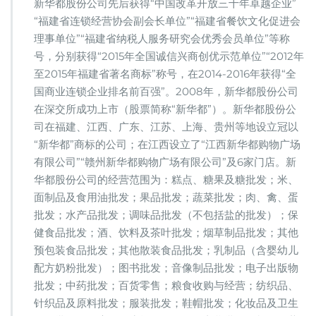
新华都股份公司先后获得“中国改革开放三十年卓越企业”
“福建省连锁经营协会副会长单位”“福建省餐饮文化促进会
理事单位”“福建省纳税人服务研究会优秀会员单位”等称
号，分别获得“2015年全国诚信兴商创优示范单位”“2012年
至2015年福建省著名商标”称号，在2014-2016年获得“全
国商业连锁企业排名前百强”。2008年，新华都股份公司
在深交所成功上市（股票简称“新华都”）。新华都股份公
司在福建、江西、广东、江苏、上海、贵州等地设立冠以
“新华都”商标的公司；在江西设立了“江西新华都购物广场
有限公司”“赣州新华都购物广场有限公司”及6家门店。新
华都股份公司的经营范围为：糕点、糖果及糖批发；米、
面制品及食用油批发；果品批发；蔬菜批发；肉、禽、蛋
批发；水产品批发；调味品批发（不包括盐的批发）；保
健食品批发；酒、饮料及茶叶批发；烟草制品批发；其他
预包装食品批发；其他散装食品批发；乳制品（含婴幼儿
配方奶粉批发）；图书批发；音像制品批发；电子出版物
批发；中药批发；百货零售；粮食收购与经营；纺织品、
针织品及原料批发；服装批发；鞋帽批发；化妆品及卫生